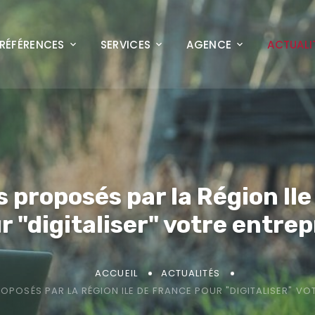
RÉFÉRENCES
SERVICES
AGENCE
ACTUALI
s proposés par la Région Il
r "digitaliser" votre entrep
ACCUEIL
ACTUALITÉS
ROPOSÉS PAR LA RÉGION ILE DE FRANCE POUR "DIGITALISER" VO