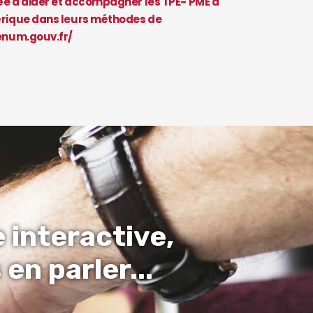
ée à aider et accompagner les TPE- PME à
érique dans leurs méthodes de
enum.gouv.fr/
 interactive,
en parler...