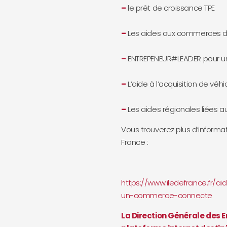
–
le prêt de croissance TPE
–
Les aides aux commerces d
–
ENTREPENEUR#LEADER pour un 
–
L’aide à l’acquisition de véh
–
Les aides régionales liées 
Vous trouverez plus d’informa
France :
https://www.iledefrance.fr/
un-commerce-connecte
La Direction Générale des 