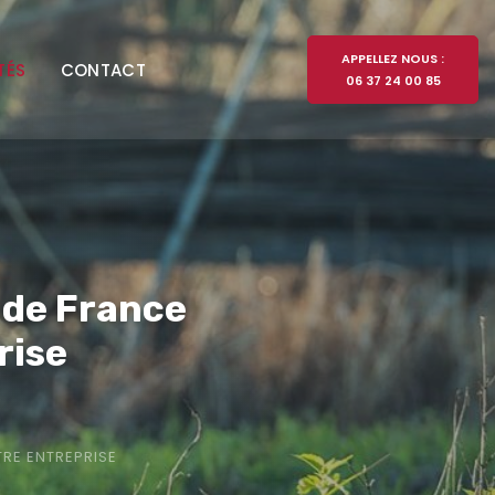
APPELLEZ NOUS :
TÉS
CONTACT
06 37 24 00 85
e de France
rise
TRE ENTREPRISE