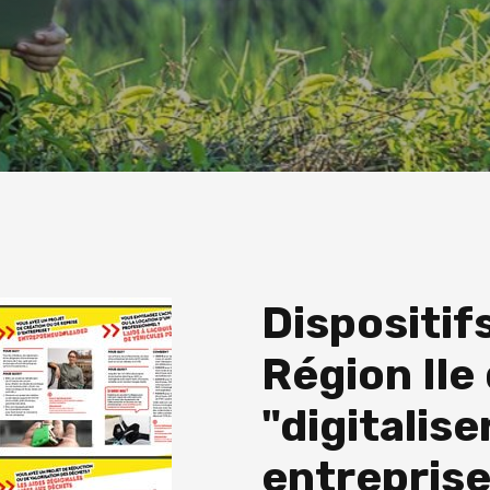
Dispositif
Région Ile
"digitalise
entrepris