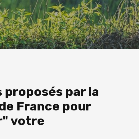
s proposés par la
 de France pour
r" votre
e