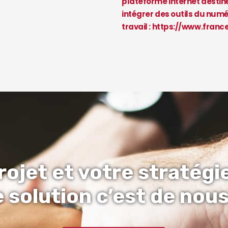
plateforme internet destin
intégrer des outils du num
travail :
https://www.franc
rojet et votre stratégie
e solution c’est de nous 